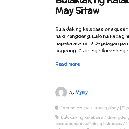
Bulaklak ng Kala
May Sitaw
Bulaklak ng kalabasa or squash
na dinengdeng. Lalo na kapag 
napakalasa nito! Dagdagan pa 
bagoong. Pudo nga Ilocano nga 
Read more
by
Mymy
ilocano recipe
lutuing pinoy [fili
bulaklak ng kalabasa
dinengden
ensaladang bulaklak ng kalabasa
F