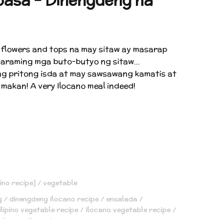
basa – Dinengdeng na
 flowers and tops na may sitaw ay masarap
maraming mga buto-butyo ng sitaw…
ng pritong isda at may sawsawang kamatis at
makan! A very Ilocano meal indeed!
pino recipe]
vegetable
g
dinengdeng Ilocano recipe
ensalada
ilipino vegetable recipe
Ilocano vegetable recipe